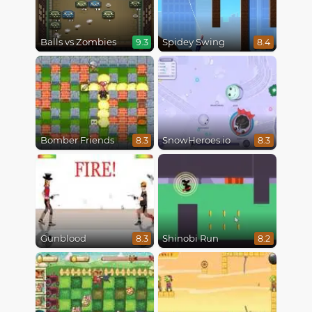
Balls vs Zombies
Spidey Swing
9.3
8.4
Bomber Friends
SnowHeroes.io
8.3
8.3
Gunblood
Shinobi Run
8.3
8.2