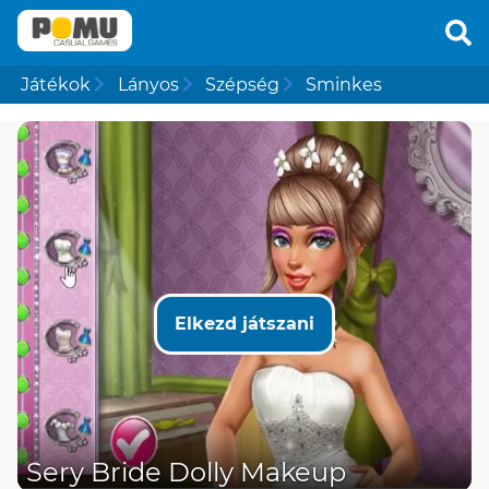
Játékok
Lányos
Szépség
Sminkes
Elkezd játszani
Sery Bride Dolly Makeup