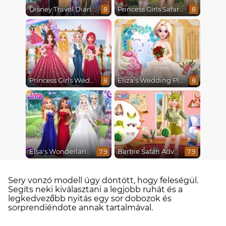
Disney Travel Diaries: City Break
Princess Girls Safari Trip
8
8
Princess Girls Wedding Trip
Eliza's Wedding Planner
8
8
Elsa's Wonderland Wedding
Barbie Safari Adventure
7.9
7.9
Sery vonzó modell úgy döntött, hogy feleségül.
Segíts neki kiválasztani a legjobb ruhát és a
legkedvezőbb nyitás egy sor dobozok és
sorprendiéndote annak tartalmával.