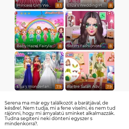
Princess Girls Wedding Trip
Eliza's Wedding Planner
8.1
8
Baby Hazel Fairyland Ballet
Sisters Fashionista Makeup
8
8
Elsa's Wonderland Wedding
Barbie Safari Adventure
7.9
7.9
Serena ma már egy találkozót a barátjával, de
későre!. Nem tudja, mi a fene viselni, és nem tud
rájönni, hogy mi árnyalatú sminket alkalmazzák.
Tudna segíteni neki dönteni egyszer s
mindenkorra?.