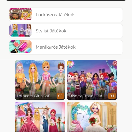
Fodrászos Játékok
Stylist Játékok
Manikűrös Játékok
Princess Girls Safari Trip
Disney Travel Diaries: City Break
8.1
8.1