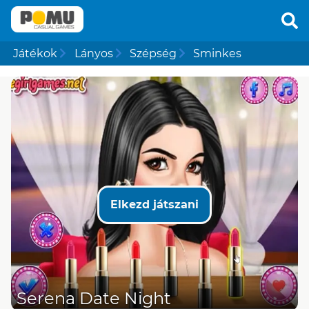
Játékok
Lányos
Szépség
Sminkes
Elkezd játszani
Serena Date Night