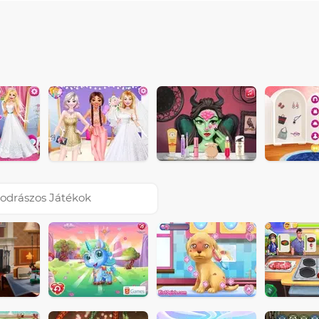
odrászos Játékok