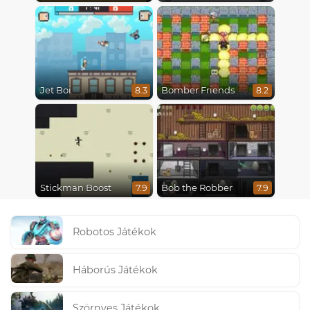
Jet Boi
Bomber Friends
8.3
8.2
Stickman Boost
Bob the Robber
7.9
7.9
Robotos Játékok
Háborús Játékok
Szörnyes Játékok