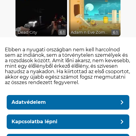
Dead City
Adam n Eve Zombies
6.1
6.1
Ebben a nyugati országban nem kell harcolnod
sem az indiánok, sem a törvénytelen személyek és
a rozsdások között. Amit lőni akarsz, nem kevesebb,
mint egy élőlényből érkező élőlény, és szívesen
hazudsz a nyakadon. Ha kiirtottad az első csoportot,
akkor egy újabb egész számot fogsz megmutatni
az összes rendezett fegyverrel.
Adatvédelem
Kapcsolatba lépni