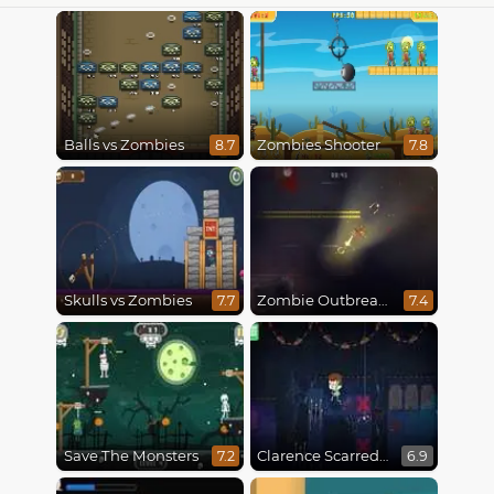
Balls vs Zombies
Zombies Shooter
8.7
7.8
Skulls vs Zombies
Zombie Outbreak Arena
7.7
7.4
Save The Monsters
Clarence Scarred Silly
7.2
6.9