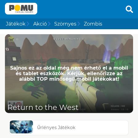
Játékok
Akció
Szörnyes
Zombis
Sajnos ez az oldal még nem érhető el a mobil
és tablet eszközök. Kérjük, ellenőrizze az
alábbi TOP minőségű mobil játékokat!
Return to the West
Űrlényes Játékok