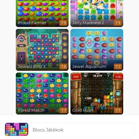
Proud Farmer
Jelly Madness 2
7.9
7.9
Jewels Blitz 3
Jewel Aquarium
7.8
7.7
Forest Match
Gold Rush
7.7
7.7
Blocs Játékok