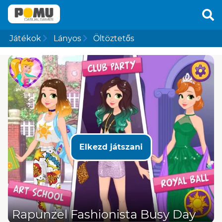
Játékok
Lányos
Öltöztetős
Elkezd játszani
Rapunzel Fashionista Busy Day