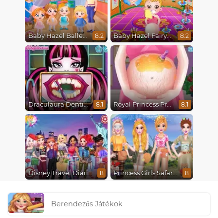
Baby Hazel Ballerina Dance
Baby Hazel Fairyland Ballet
8.2
8.2
Draculaura Dentist
Royal Princess Pregnant
8.1
8.1
Disney Travel Diaries: City Break
Princess Girls Safari Trip
8
8
Berendezős Játékok