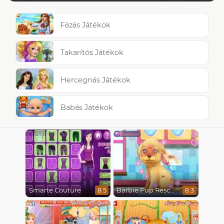
Főzős Játékok
Takarítós Játékok
Hercegnős Játékok
Babás Játékok
Smarte Couture
Barbie Pup Rescue
8.5
8.3