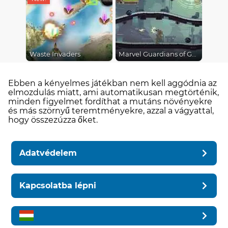
Waste Invaders
Marvel Guardians of Galaxy
Ebben a kényelmes játékban nem kell aggódnia az
elmozdulás miatt, ami automatikusan megtörténik,
minden figyelmet fordíthat a mutáns növényekre
és más szörnyű teremtményekre, azzal a vágyattal,
hogy összezúzza őket.
Adatvédelem
Kapcsolatba lépni