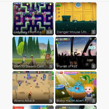
Odyssey From Earth To Space
Danger Mouse Ultimate
6.8
5
Ben 10 Steam Camp
Planet of Kaz
5
5
Aliens Attack
Baby Hazel Alien Friend
5
5