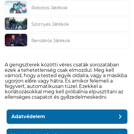
Robotos Játékok
Szörnyes Játékok
Rendőrös Játékok
A gengszterek közötti véres csaták sorozatában
ezek a tehetetlenség csak elmozdul. Meg kell
várnod, hogy a tested egyik oldalra, vagy a másikba
ugorjon előre vagy hátra. És amikor felemeli a
fegyvert, automatikusan tüzel. Ezekkel a
korlátozásokkal meg kell próbálnia elpusztítani az
ellenséges csapatot és győzedelmeskedni.
Adatvédelem