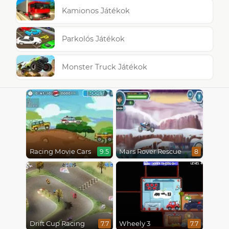
Kamionos Játékok
Parkolós Játékok
Monster Truck Játékok
Racing Movie Cars
Mars Rover Rescue
9.5
8
Drift Cup Racing
Wheely 3
7.7
7.7