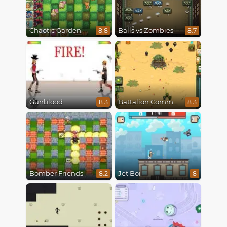
Chaotic Garden
Balls vs Zombies
8.8
8.7
Gunblood
Battalion Commander
8.3
8.3
Bomber Friends
Jet Boi
8.2
8