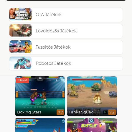
GTA Játékok
Lövöldözős Játékok
Tűzoltós Játékok
Robotos Játékok
Boxing Stars
Tanks Squad
7.7
7.2