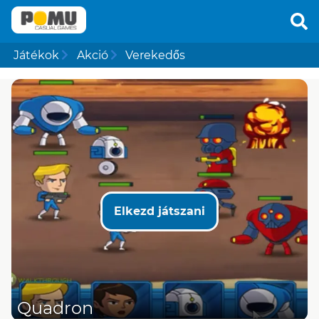
Játékok
Akció
Verekedős
Elkezd játszani
Quadron