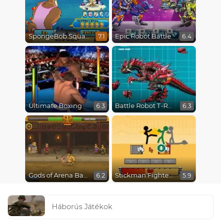
SpongeBob SquarePants : Monster Island Adventures
Epic Robot Battle
7.1
6.4
Ultimate Boxing
Battle Robot T-Rex Age
6.3
6.3
Gods of Arena Battles
Stickman Fighter Epic Battles
6.2
5.9
Háborús Játékok