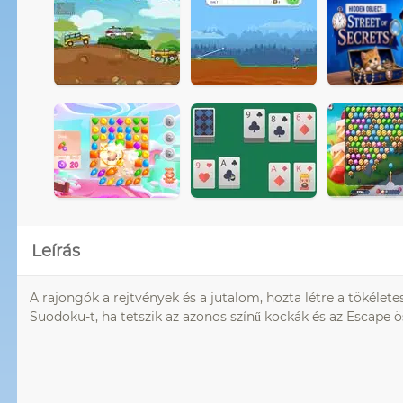
Leírás
A rajongók a rejtvények és a jutalom, hozta létre a tökélete
Suodoku-t, ha tetszik az azonos színű kockák és az Escape 