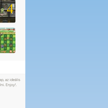
4
p, az ideális
i. Enjoy!.