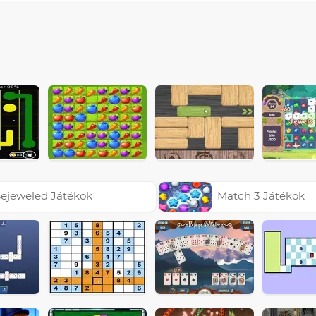
ejeweled Játékok
Match 3 Játékok