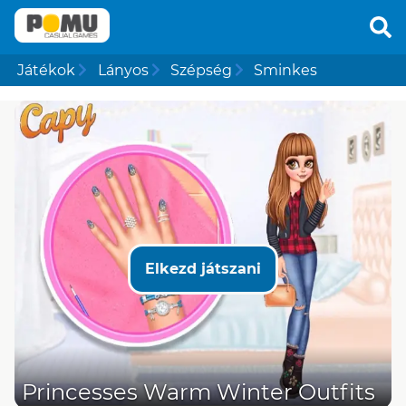
Játékok
Lányos
Szépség
Sminkes
Elkezd játszani
Princesses Warm Winter Outfits