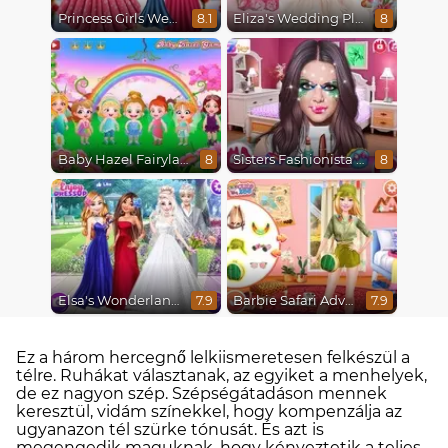
Princess Girls Wedding Trip
Eliza's Wedding Planner
8.1
8
Baby Hazel Fairyland Ballet
Sisters Fashionista Makeup
8
8
Elsa's Wonderland Wedding
Barbie Safari Adventure
7.9
7.9
Ez a három hercegnő lelkiismeretesen felkészül a
télre. Ruhákat választanak, az egyiket a menhelyek,
de ez nagyon szép. Szépségátadáson mennek
keresztül, vidám színekkel, hogy kompenzálja az
ugyanazon tél szürke tónusát. És azt is
megengedik maguknak, hogy kényeztetik a teljes