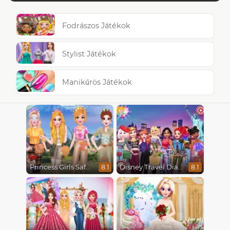
Fodrászos Játékok
Stylist Játékok
Manikűrös Játékok
Princess Girls Safari Trip
Disney Travel Diaries: City Break
8.1
8.1