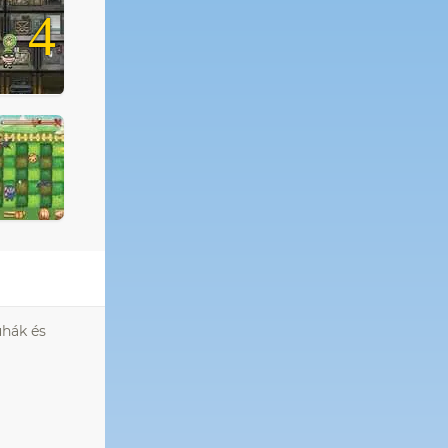
4
uhák és