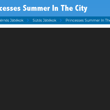
cesses Summer In The City
érnős Játékok
Sütős Játékok
Princesses Summer In The