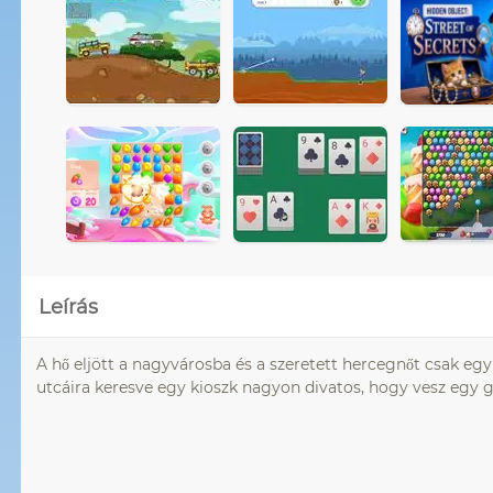
Leírás
A hő eljött a nagyvárosba és a szeretett hercegnőt csak egy
utcáira keresve egy kioszk nagyon divatos, hogy vesz egy g