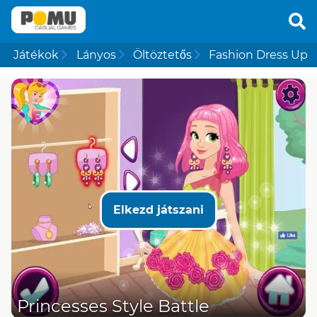
Játékok
Lányos
Öltöztetős
Fashion Dress Up
Elkezd játszani
Princesses Style Battle