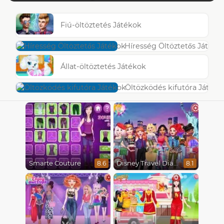
Fiú-öltöztetés Játékok
Híresség Öltöztetős Játéko
Állat-öltöztetés Játékok
Öltözködés kifutóra Játéko
Smarte Couture
Disney Travel Diaries: City Break
8.6
8.1