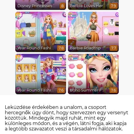
Disney Princesses Runway Show
Barbie Loves Her Job
8
7.9
Year Round Fashionista Rapunzel
Barbie Roadtrip Adventure
7.8
7.7
Year Round Fashionista Belle
Boho Summer Festival Besties
7.6
7.6
Leküzdése érdekében a unalom, a csoport
hercegnők úgy dönt, hogy szervezzen egy versenyt
közöttük. Mindegyik majd ruhát, mint egy
különleges módon, és a végén, látni fogja, aki kapja
a legtöbb szavazatot veszi a társadalmi hálózatok.