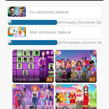
Fiú-öltöztetés Játékok
Híresség Öltöztetős Játéko
Állat-öltöztetés Játékok
Öltözködés kifutóra Játéko
Smarte Couture
Disney Travel Diaries: City Break
8.5
8.3