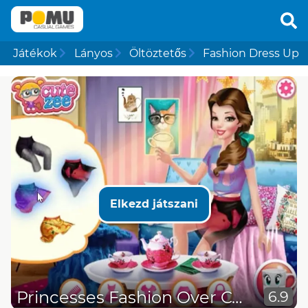
Játékok
Lányos
Öltöztetős
Fashion Dress Up
Elkezd játszani
Princesses Fashion Over Coffee
6.9