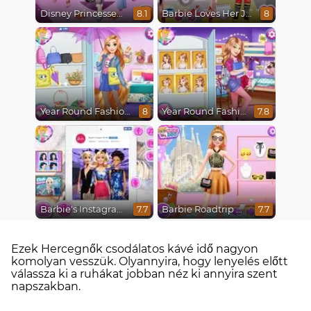
Disney Princesses Runway Show
Barbie Loves Her Job
8.1
8
Year Round Fashionista Rapunzel
Year Round Fashionista Belle
8
7.8
Barbie's Instagram Life
Barbie Roadtrip Adventure
7.7
7.7
Ezek Hercegnők csodálatos kávé idő nagyon
komolyan vesszük. Olyannyira, hogy lenyelés előtt
válassza ki a ruhákat jobban néz ki annyira szent
napszakban.