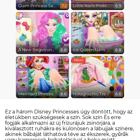
Glam Princess Salon
Little Nails Problems
7.2
6.9
A New Beginning, From Sad to Fab
Ice Queen Nails Spa
6.8
6.8
Mermaid Princess Nails Spa
Holographic Trends
6.6
6.6
Ez a három Disney Princesses úgy döntött, hogy az
életükben szükségesek a szín. Sok szín És erre
fogják alkalmazni az új frizurájuk zsinórjára, a
kiválasztott ruhákra és különösen a lábujjak színére,
akinek bűbáját láthatóvá téve az ékszerek, gyűrűk
vagy karperecek behatolásával a boka miatt.