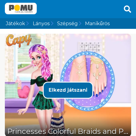
Játékok
Lányos
Szépség
Manikűrös
Elkezd játszani
Princesses Colorful Braids and Pedicure