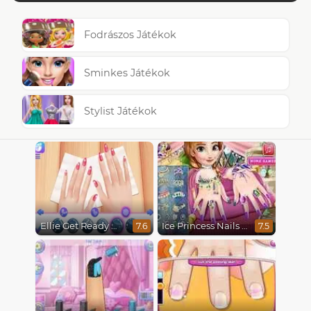
Fodrászos Játékok
Sminkes Játékok
Stylist Játékok
Ellie Get Ready With Me 2
Ice Princess Nails Spa
7.6
7.5