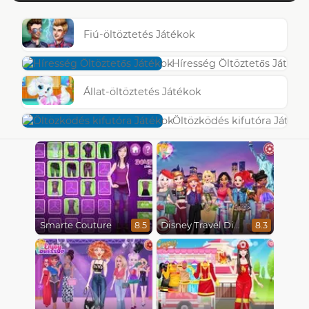
Fiú-öltöztetés Játékok
Híresség Öltöztetős Játéko
Állat-öltöztetés Játékok
Öltözködés kifutóra Játéko
Smarte Couture
Disney Travel Diaries: City Break
8.5
8.3