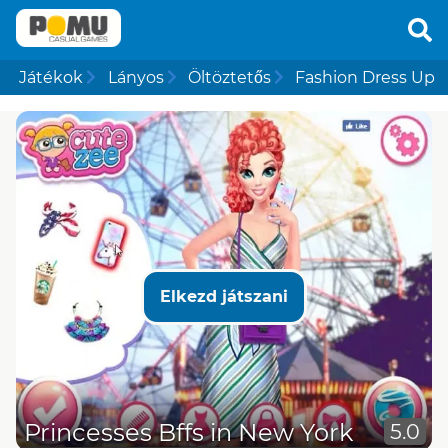
Játékok
Lányos
Öltöztetős
Fashion Dress Up
Elkezd játszani
Princesses Bffs in New York
5.0