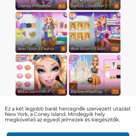
Disney Princesses Runway Show
Barbie Loves Her Job
8.2
8
Year Round Fashionista Rapunzel
Year Round Fashionista Belle
8
7.8
Boho Summer Festival Besties
Barbie Roadtrip Adventure
7.8
7.7
Ez a két legjobb barát hercegnők szervezett utazást
New York, a Coney Island. Mindegyik hely
megköveteli az egyedi jelmezek és kiegészítők.