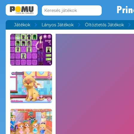
Prin
Játékok
Lányos Játékok
Öltöztetős Játékok