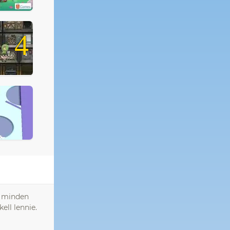
4
gy minden
ell lennie.