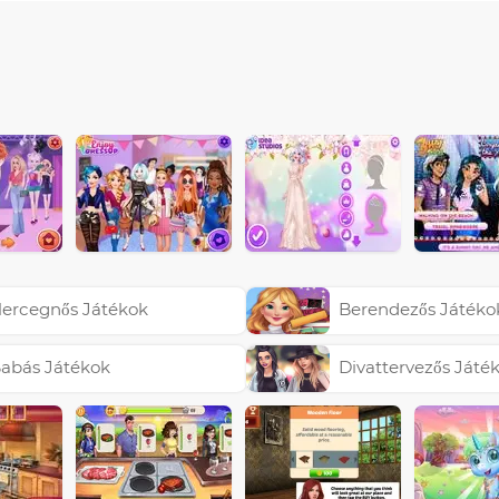
ercegnős Játékok
Berendezős Játéko
abás Játékok
Divattervezős Játé