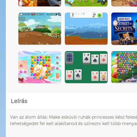
Leírás
Van az álom állás: Make esküvői ruhák princesses kész feles
tehetségedet fel kell alakítanod és színezni kell több meny