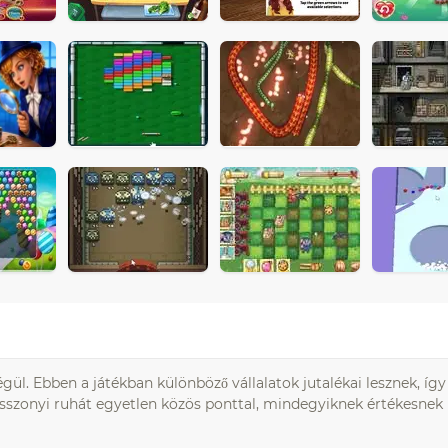
égül. Ebben a játékban különböző vállalatok jutalékai lesznek, í
asszonyi ruhát egyetlen közös ponttal, mindegyiknek értékesnek k