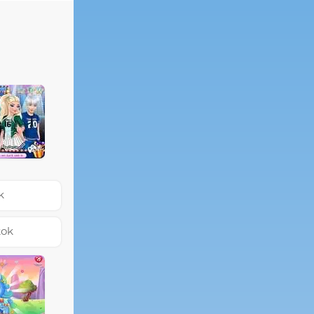
k
kok