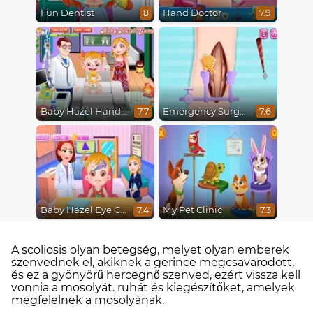
Fun Dentist
Hand Doctor
8
7.9
Baby Hazel Hand Fracture
Emergency Surgery
7.7
7.6
Baby Hazel Eye Care
My Pet Clinic
7.4
7.3
A scoliosis olyan betegség, melyet olyan emberek
szenvednek el, akiknek a gerince megcsavarodott,
és ez a gyönyörű hercegnő szenved, ezért vissza kell
vonnia a mosolyát. ruhát és kiegészítőket, amelyek
megfelelnek a mosolyának.