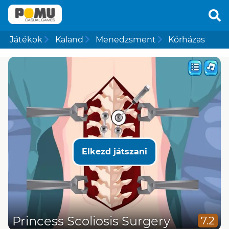
Játékok
Kaland
Menedzsment
Kórházas
Elkezd játszani
Princess Scoliosis Surgery
7.2