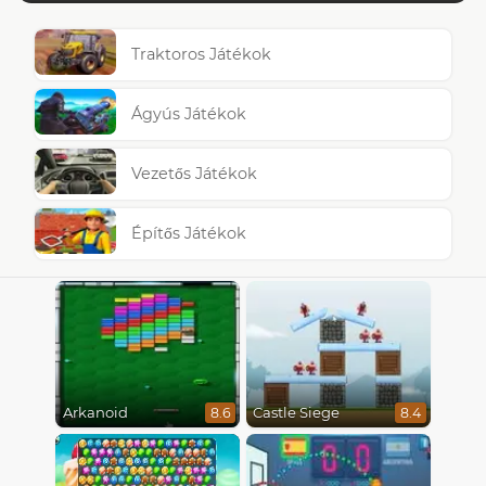
Traktoros Játékok
Ágyús Játékok
Vezetős Játékok
Építős Játékok
Arkanoid
Castle Siege
8.6
8.4