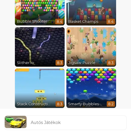
Bubble Shooter Candy
Basket Champs
8.4
8.4
Slither.io
Jigsaw Puzzle
8.3
8.3
Stack Construction
Smarty Bubbles X-Mas Edition
8.3
8.2
Autós Játékok