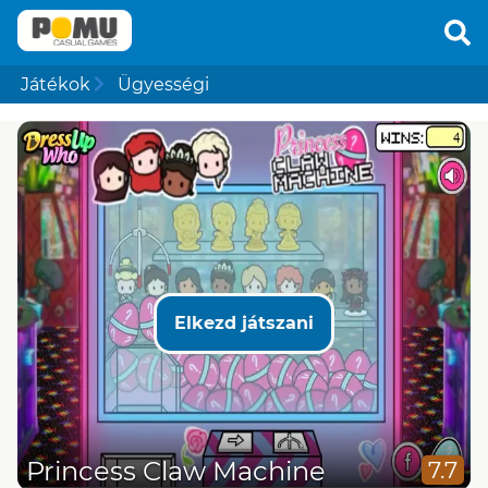
Játékok
Ügyességi
Elkezd játszani
Princess Claw Machine
7.7