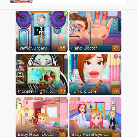
Traffic Surgery
Hand Doctor
8.5
7.9
Monster High Nose Doctor
Fun Lip Care
7.9
7.6
Baby Hazel Doctor Play
Baby Hazel Eye Care
7.5
7.4