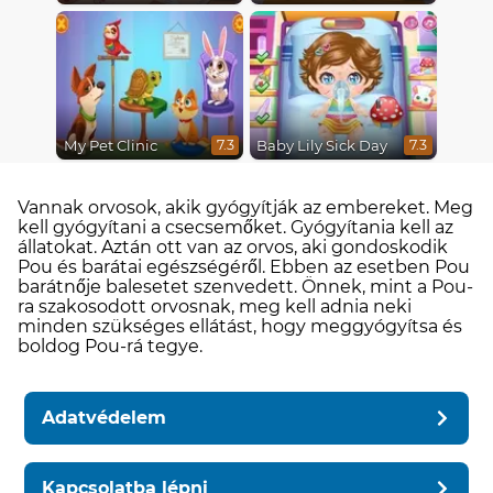
My Pet Clinic
Baby Lily Sick Day
7.3
7.3
Vannak orvosok, akik gyógyítják az embereket. Meg
kell gyógyítani a csecsemőket. Gyógyítania kell az
állatokat. Aztán ott van az orvos, aki gondoskodik
Pou és barátai egészségéről. Ebben az esetben Pou
barátnője balesetet szenvedett. Önnek, mint a Pou-
ra szakosodott orvosnak, meg kell adnia neki
minden szükséges ellátást, hogy meggyógyítsa és
boldog Pou-rá tegye.
Adatvédelem
Kapcsolatba lépni