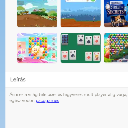
Leírás
Ásni ez a világ tele pixel és fegyveres multiplayer alig vár
egész vödör.
pacogames