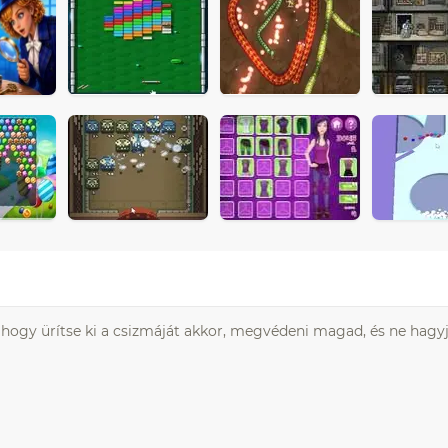
ja, hogy ürítse ki a csizmáját akkor, megvédeni magad, és ne hagy