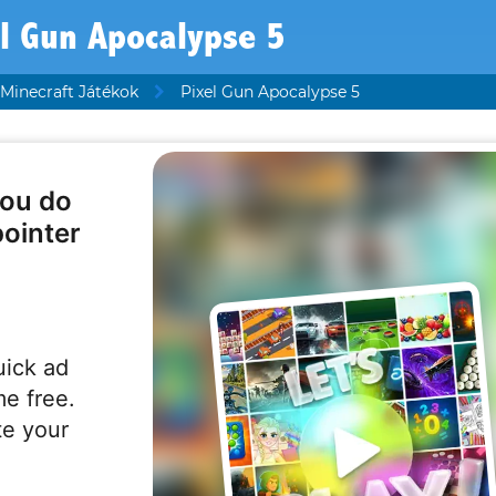
l Gun Apocalypse 5
Minecraft Játékok
Pixel Gun Apocalypse 5