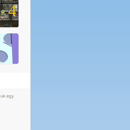
4
juk egy