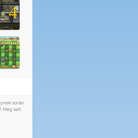
4
elynek során
? Meg kell