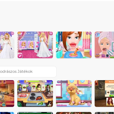
odrászos Játékok