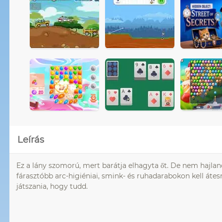
Leírás
Ez a lány szomorú, mert barátja elhagyta őt. De nem hajland
fárasztóbb arc-higiéniai, smink- és ruhadarabokon kell átesn
játszania, hogy tudd.