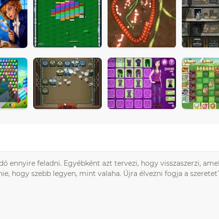
ó ennyire feladni. Egyébként azt tervezi, hogy visszaszerzi, am
ie, hogy szebb legyen, mint valaha. Újra élvezni fogja a szeretet