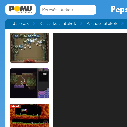
Peps
Játékok
Klasszikus Játékok
Arcade Játékok