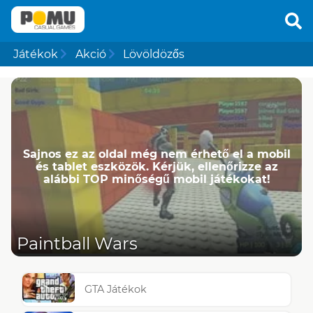
Játékok
Akció
Lövöldözős
Sajnos ez az oldal még nem érhető el a mobil
és tablet eszközök. Kérjük, ellenőrizze az
alábbi TOP minőségű mobil játékokat!
Paintball Wars
GTA Játékok