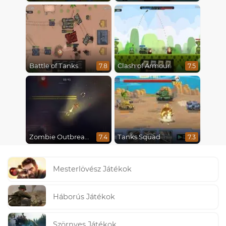
Battle of Tanks
Clash of Armour
7.8
7.5
Zombie Outbreak Arena
Tanks Squad
7.4
7.3
Mesterlövész Játékok
Háborús Játékok
Szörnyes Játékok