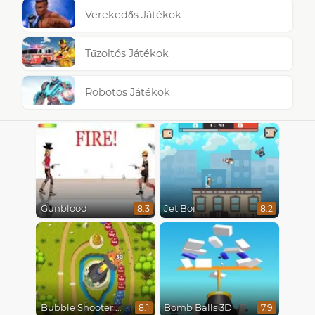
Verekedős Játékok
Tűzoltós Játékok
Robotos Játékok
Gunblood
Jet Boi
8.3
8.2
Bubble Shooter Online
Bomb Balls 3D
8.1
7.9