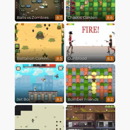
Balls vs Zombies
Chaotic Garden
8.7
8.6
Battalion Commander
Gunblood
8.5
8.3
Jet Boi
Bomber Friends
8.3
8.2