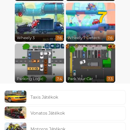
7
Wheely 3
Wheely 7 Detective
7.6
7.6
Parking Logic
Park Your Car
7.4
7.3
Taxis Játékok
Vonatos Játékok
Motoros Játékok