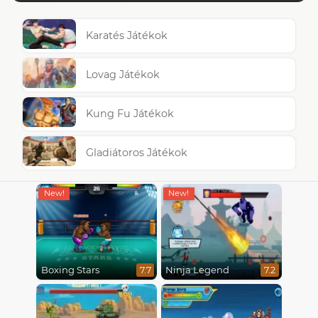
Karatés Játékok
Lovag Játékok
Kung Fu Játékok
Gladiátoros Játékok
Boxing Stars
Ninja Legend
7.7
7.2