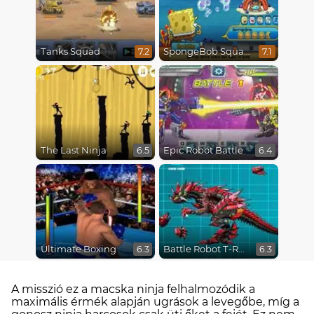
Tanks Squad
SpongeBob SquarePants : Monster Island Adventures
7.2
7.1
The Last Ninja
Epic Robot Battle
6.5
6.4
Ultimate Boxing
Battle Robot T-Rex Age
6.3
6.3
A misszió ez a macska ninja felhalmozódik a
maximális érmék alapján ugrások a levegőbe, míg a