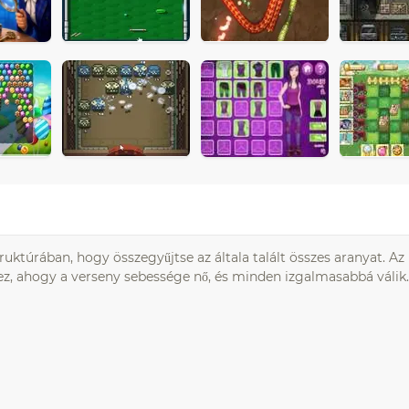
ruktúrában, hogy összegyűjtse az általa talált összes aranyat. Az
ndez, ahogy a verseny sebessége nő, és minden izgalmasabbá válik.