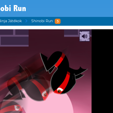
nobi Run
inja Játékok
Shinobi Run
5