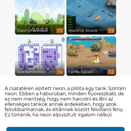
Clash of Armour
Warship Wreck
7.3
7.3
Sea Battleship
Tanks Squad
7.2
7.2
A csatatéren épített neon, a pilóta egy tank. Szintén
neon. Ebben a háborúban, minden fluoreszkáló, de
ez nem mentség, hogy nem harcolni és lőni az
ellenséges tankok annak érdekében, hogy azok
felrobbanhatnak, és eltűnnek között felvillanó fény.
Ez történik, ha neon elpusztult irgalom nélkül.