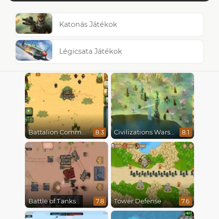
Katonás Játékok
Légicsata Játékok
Battalion Commander
Civilizations Wars Master Edition
8.3
8.1
Battle of Tanks
Tower Defense
7.8
7.6