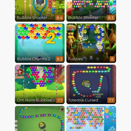
Bubble Shooter Online
Bubble Shooter Candy
8.4
8.3
2
Bubble Charms 2
Fuzzies
8.3
8
Om Nom Bubbles
Totemia Cursed Marbles
7.7
7.7