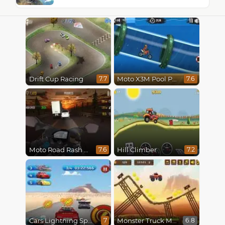
Drift Cup Racing
Moto X3M Pool Party
7.7
7.6
Moto Road Rash 3D
Hill Climber
7.6
7.2
Cars Lightning Speed
Monster Truck Madness
7
6.8