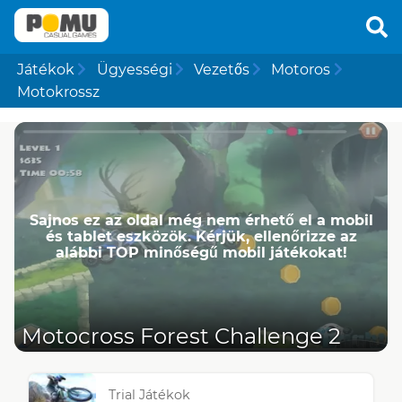
Játékok
Ügyességi
Vezetős
Motoros
Motokrossz
Sajnos ez az oldal még nem érhető el a mobil
és tablet eszközök. Kérjük, ellenőrizze az
alábbi TOP minőségű mobil játékokat!
Motocross Forest Challenge 2
Trial Játékok