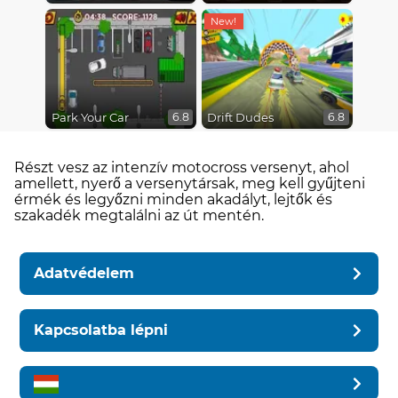
Park Your Car
Drift Dudes
6.8
6.8
Részt vesz az intenzív motocross versenyt, ahol
amellett, nyerő a versenytársak, meg kell gyűjteni
érmék és legyőzni minden akadályt, lejtők és
szakadék megtalálni az út mentén.
Adatvédelem
Kapcsolatba lépni