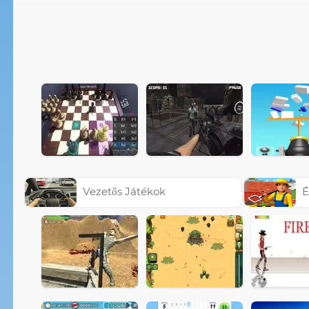
Vezetős Játékok
É