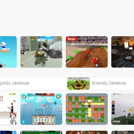
pítős Játékok
Kilövős Játékok