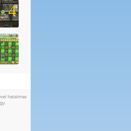
4
ével hatalmas
ogy