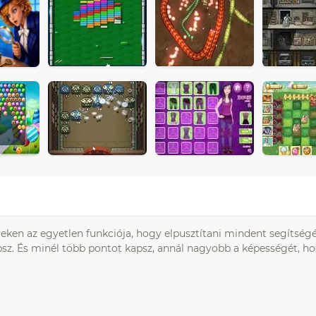
lyeken az egyetlen funkciója, hogy elpusztítani mindent segítség
psz. És minél több pontot kapsz, annál nagyobb a képességét, h