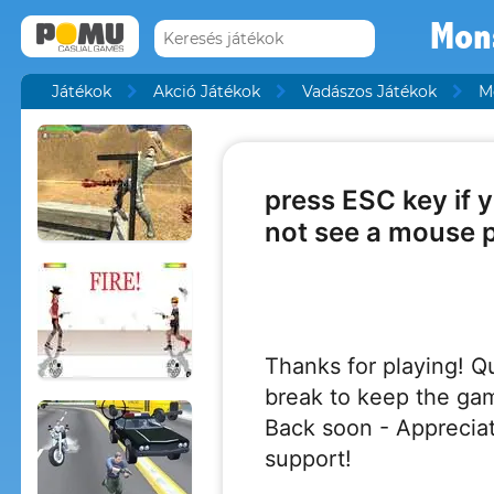
Mons
Játékok
Akció Játékok
Vadászos Játékok
M