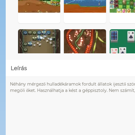
Leírás
Néhány mérgező hulladékáramok fordult állatok ijesztő ször
megöli őket. Használhatja a kést a géppisztoly. Nem számít, 