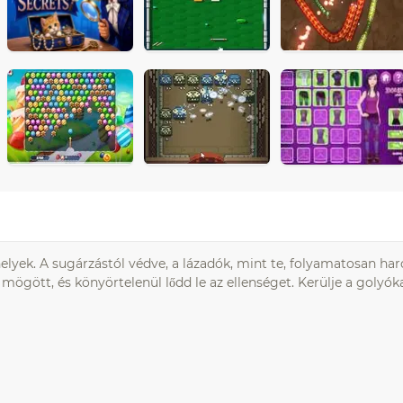
yek. A sugárzástól védve, a lázadók, mint te, folyamatosan harc
gött, és könyörtelenül lődd le az ellenséget. Kerülje a golyóka