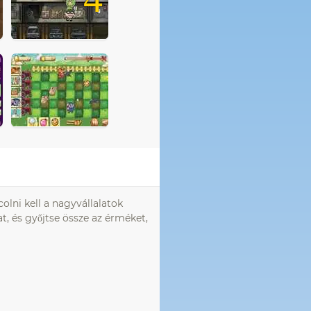
olni kell a nagyvállalatok
t, és győjtse össze az érméket,