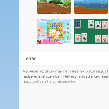
Leírás
A jövőben az utcák már nem lesznek biztonságos hel
hadseregével szemben. Helyezd magad a kék lézer mö
hogy javítsa a harci felszerelést.