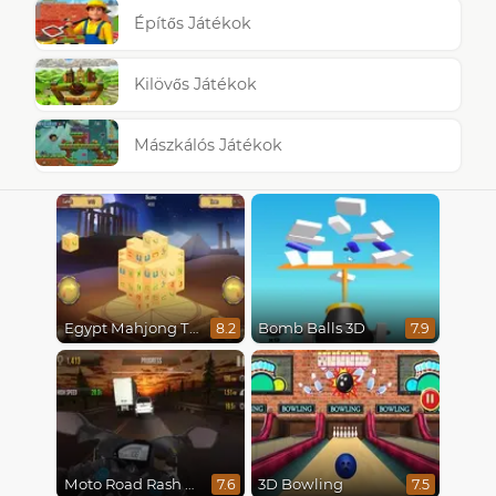
Építős Játékok
Kilövős Játékok
Mászkálós Játékok
Egypt Mahjong Triple Dimensions
Bomb Balls 3D
8.2
7.9
Moto Road Rash 3D
3D Bowling
7.6
7.5