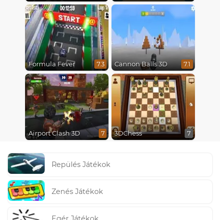
Formula Fever
Cannon Balls 3D
7.3
7.1
Airport Clash 3D
3DChess
7
7
Repülés Játékok
Zenés Játékok
Egér Játékok