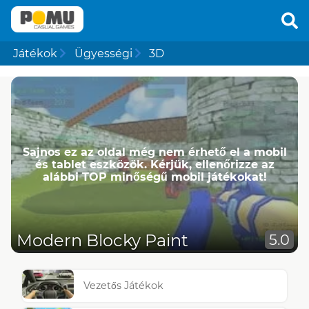
Játékok
Ügyességi
3D
Sajnos ez az oldal még nem érhető el a mobil
és tablet eszközök. Kérjük, ellenőrizze az
alábbi TOP minőségű mobil játékokat!
Modern Blocky Paint
5.0
Vezetős Játékok