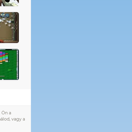
. Ön a
álod, vagy a