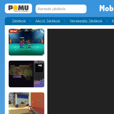
Mobs
Játékok
Akció Játékok
Verekedős Játékok
M