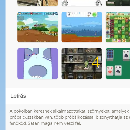
4
Leírás
A pokolban keresnek alkalmazottakat, szörnyeket, amelyek 
próbaidőszakban van, több próbálkozással bizonyíthatja az 
főnököd, Sátán maga nem veszi fel.