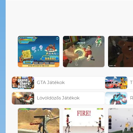
GTA Játékok
T
Lövöldözős Játékok
R