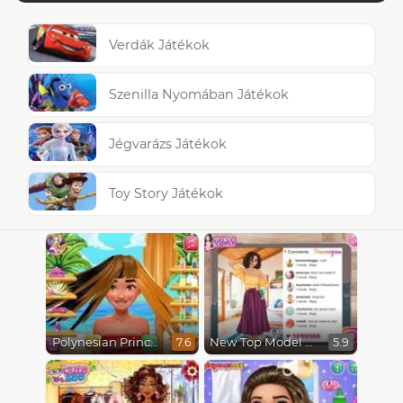
Verdák Játékok
Szenilla Nyomában Játékok
Jégvarázs Játékok
Toy Story Játékok
Polynesian Princess Real Haircuts
New Top Model at Princessgram
7.6
5.9