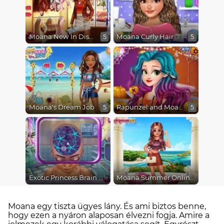
Moana New In Disney Town
Moana Curly Hair Tricks
5
5
Moana's Dream Job
Rapunzel and Moana's Halloween Party
5
5
Exotic Princess Brain Doctor
Moana Summer Online Shopping
Moana egy tiszta ügyes lány. És ami biztos benne,
hogy ezen a nyáron alaposan élvezni fogja. Amire a