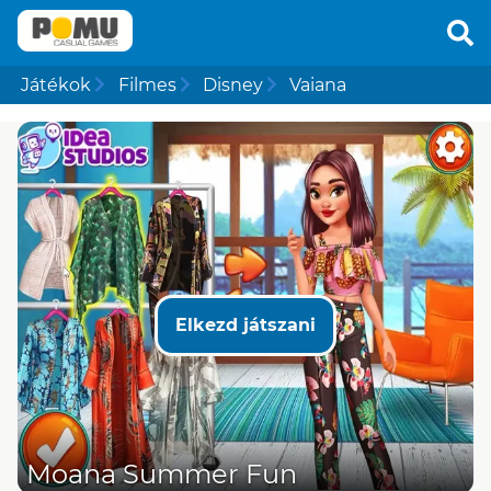
Játékok
Filmes
Disney
Vaiana
Elkezd játszani
Moana Summer Fun