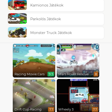
Kamionos Játékok
Parkolós Játékok
Monster Truck Játékok
Racing Movie Cars
Mars Rover Rescue
9.5
8
Drift Cup Racing
Wheely 3
7.7
7.7