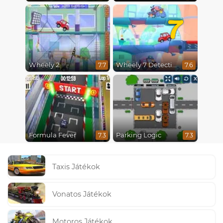
7
Wheely 2
Wheely 7 Detective
7.7
7.6
Formula Fever
Parking Logic
7.3
7.3
Taxis Játékok
Vonatos Játékok
Motoros Játékok