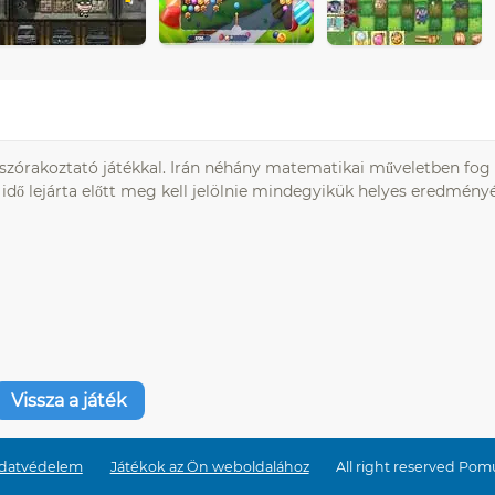
 szórakoztató játékkal. Irán néhány matematikai műveletben fog
 idő lejárta előtt meg kell jelölnie mindegyikük helyes eredményé
Vissza a játék
datvédelem
Játékok az Ön weboldalához
All right reserved Pom