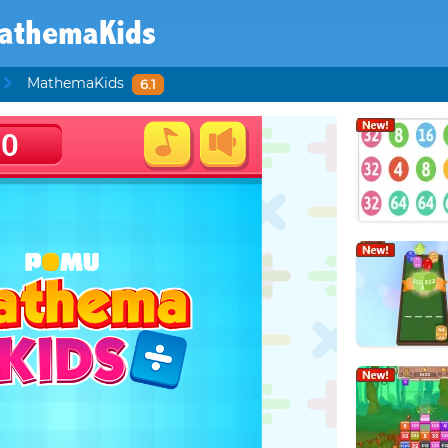
athemaKids
MathemaKids
6.1