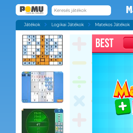
M
Játékok
Logikai Játékok
Matekos Játékok