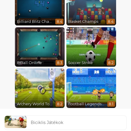
Billiard Blitz Challenge
Basket Champs
8.4
8.4
8 Ball Online
Soccer Strike
8.3
8.2
Archery World Tour
Football Legends 2021
8.2
8.1
Biciklis Játékok