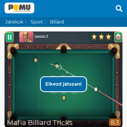
Játékok
Sport
Biliárd
Elkezd játszani
Mafia Billiard Tricks
8.3