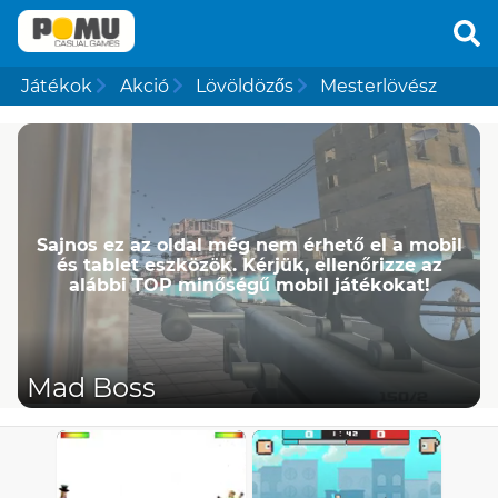
Játékok
Akció
Lövöldözős
Mesterlövész
Sajnos ez az oldal még nem érhető el a mobil
és tablet eszközök. Kérjük, ellenőrizze az
alábbi TOP minőségű mobil játékokat!
Mad Boss