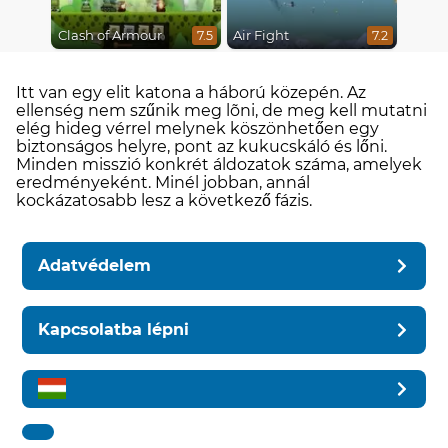
Clash of Armour
Air Fight
7.5
7.2
Itt van egy elit katona a háború közepén. Az
ellenség nem szűnik meg lõni, de meg kell mutatni
elég hideg vérrel melynek köszönhetően egy
biztonságos helyre, pont az kukucskáló és lőni.
Minden misszió konkrét áldozatok száma, amelyek
eredményeként. Minél jobban, annál
kockázatosabb lesz a következő fázis.
Adatvédelem
Kapcsolatba lépni