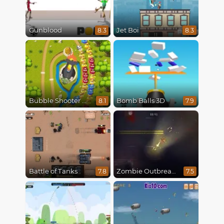
Gunblood
Jet Boi
8.3
8.3
Bubble Shooter Online
Bomb Balls 3D
8.1
7.9
Battle of Tanks
Zombie Outbreak Arena
7.8
7.5