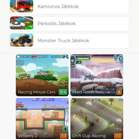
Kamionos Játékok
Parkolós Játékok
Monster Truck Játékok
Racing Movie Cars
Mars Rover Rescue
9.4
8
Wheely 2
Drift Cup Racing
7.7
7.7