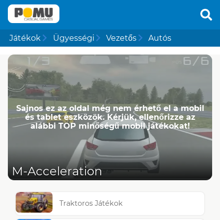
Játékok
Ügyességi
Vezetős
Autós
Sajnos ez az oldal még nem érhető el a mobil
és tablet eszközök. Kérjük, ellenőrizze az
alábbi TOP minőségű mobil játékokat!
M-Acceleration
Traktoros Játékok