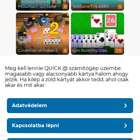
Mountain Solitaire
Solitaire Tripeaks
8
8
2
Governor of Poker 2
Gin Rummy Classic
8
7.9
Meg kell lennie QUICK @ számítógép üzembe
magasabb vagy alacsonyabb kártya halom ahogy
jelzik. Ha kilép a zöld kártyát akkor tedd, ahol csak
akar és mit akar.
Adatvédelem
Kapcsolatba lépni