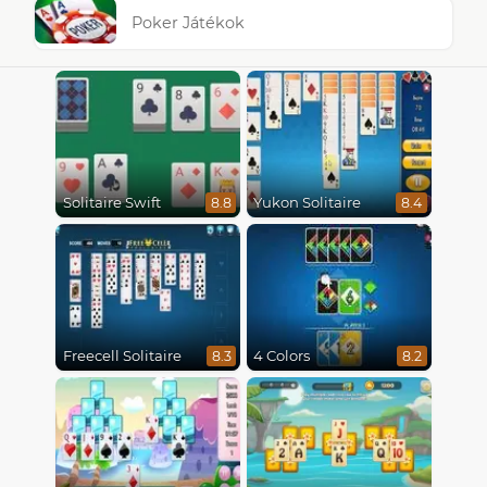
Poker Játékok
Solitaire Swift
Yukon Solitaire
8.8
8.4
Freecell Solitaire
4 Colors
8.3
8.2