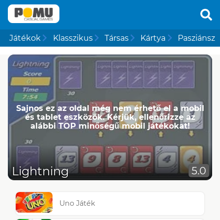
Játékok
Klasszikus
Társas
Kártya
Pasziánsz
Sajnos ez az oldal még nem érhető el a mobil
és tablet eszközök. Kérjük, ellenőrizze az
alábbi TOP minőségű mobil játékokat!
Lightning
5.0
Uno Játék