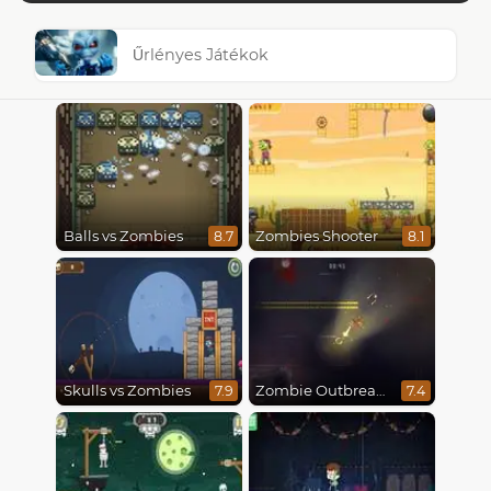
Űrlényes Játékok
Balls vs Zombies
Zombies Shooter
8.7
8.1
Skulls vs Zombies
Zombie Outbreak Arena
7.9
7.4