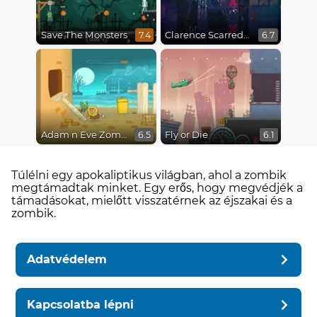
Save The Monsters
Clarence Scarred Silly
7.4
6.7
Adam n Eve Zombies
Fly or Die
6.5
6.1
Túlélni egy apokaliptikus világban, ahol a zombik
megtámadtak minket. Egy erős, hogy megvédjék a
támadásokat, mielőtt visszatérnek az éjszakai és a
zombik.
Adatvédelem
Kapcsolatba lépni