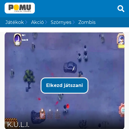
Játékok
Akció
Szörnyes
Zombis
Elkezd játszani
K.U.L.I.