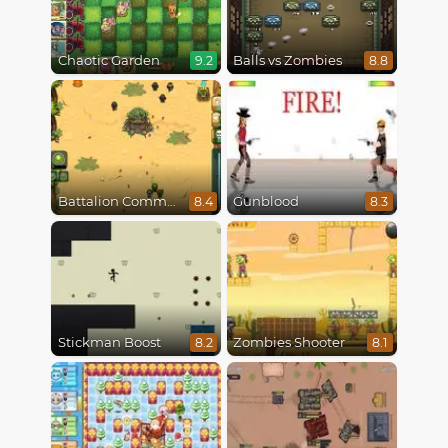
Chaotic Garden
Balls vs Zombies
9.2
8.8
Battalion Commander
Gunblood
8.4
8.3
Stickman Boost
Zombies Shooter
8.2
8.1