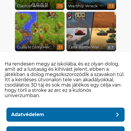
Clash of Armour
Warship Wreck
7.5
7.3
Guns N Glory Heroes
Tank Battle War Commander
7.1
6.7
Ha rendesen megy az iskolába, és ez olyan dolog,
amit ad a lustaság és kihívást jelent, ebben a
játékban a dolog megsokszorozódik a szavakon túl.
Itt a kérdéses útvonalon tele van akadályokkal,
csodálatos 3D táj és sok más játékos egy célja van:
hogy törli a stroke az arc ez a különös
univerzumban.
Adatvédelem